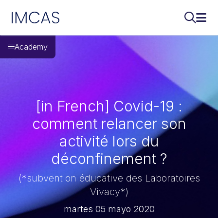
IMCAS
Buscar..
Abri
Ir al contenido principal
Academy
[in French] Covid-19 :
comment relancer son
activité lors du
déconfinement ?
(*subvention éducative des Laboratoires
Vivacy*)
martes 05 mayo 2020