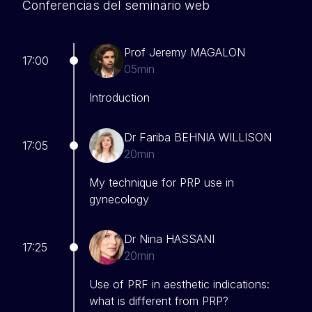
Conferencias del seminario web
Prof Jeremy MAGALON
17:00
05min
Introduction
Dr Fariba BEHNIA WILLISON
17:05
20min
My technique for PRP use in
gynecology
Dr Nina HASSANI
17:25
20min
Use of PRF in aesthetic indications:
what is different from PRP?