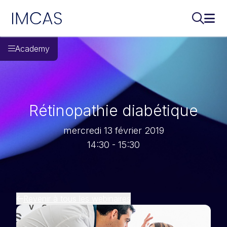
IMCAS
Recherch
Ouvr
Aller au contenu principal
Academy
Rétinopathie diabétique
mercredi 13 février 2019
14:30 - 15:30
Revenir à tous les webinaires