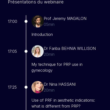
Présentations du webinaire
Prof Jeremy MAGALON
17:00
05min
Introduction
Dr Fariba BEHNIA WILLISON
17:05
20min
My technique for PRP use in
gynecology
Dr Nina HASSANI
17:25
20min
Use of PRF in aesthetic indications:
what is different from PRP?