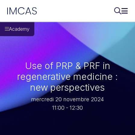
IMCAS
Recherch
Ouvr
Aller au contenu principal
Academy
Use of PRP & PRF in
regenerative medicine :
new perspectives
mercredi 20 novembre 2024
11:00 - 12:30