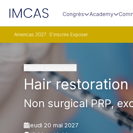
IMCAS
Congrès
Academy
Comm
Aller au contenu principal
Americas 2027
S'inscrire
Exposer
Revenir au programme
Hair restoration
Non surgical PRP, ex
jeudi 20 mai 2027