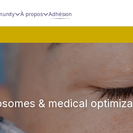
unity
À propos
Adhésion
osomes & medical optimiza