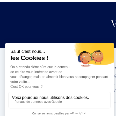
V
Congrès
IMCAS China 20
IMCAS World 20
IMCAS Americas
IMCAS Asia 2027
Politique de
confidentialité