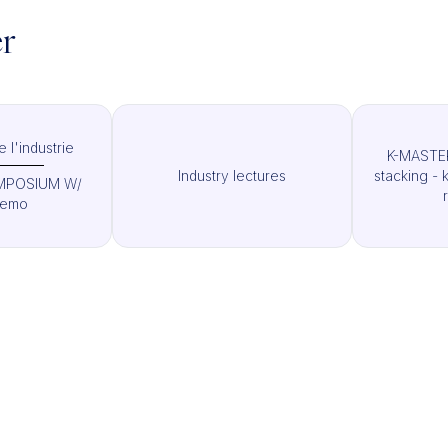
er
l'industrie
K-MASTER
Industry lectures
stacking -
MPOSIUM W/
Demo