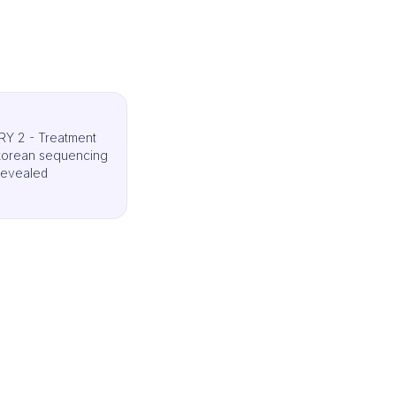
Y 2 - Treatment
 korean sequencing
revealed