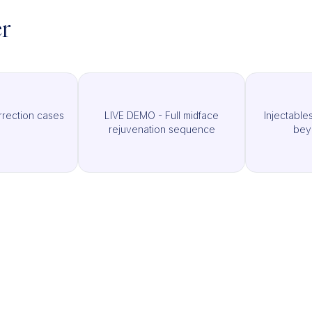
er
rection cases
LIVE DEMO - Full midface
Injectable
rejuvenation sequence
bey