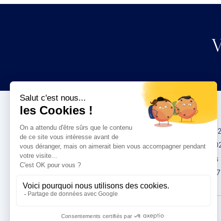
V
Congrès
IMCAS China 20
IMCAS World 20
IMCAS Americas
IMCAS Asia 2027
Politique de
confidentialité