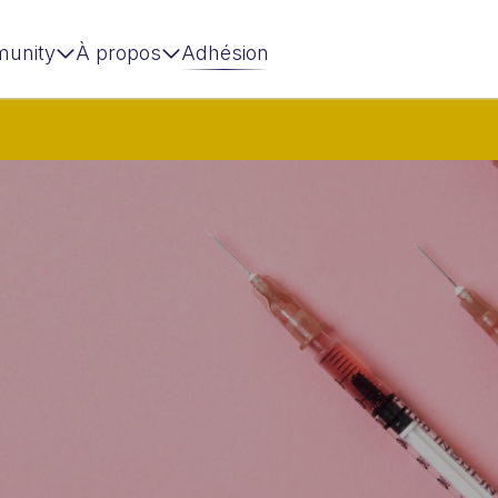
unity
À propos
Adhésion