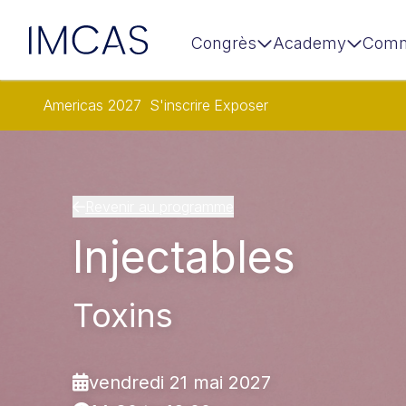
IMCAS
Congrès
Academy
Comm
Aller au contenu principal
Americas 2027
S'inscrire
Exposer
Revenir au programme
Injectables
Toxins
vendredi 21 mai 2027