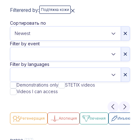
Filterered by:
Подтяжка кожи
Сортировать по
Filter by event
Filter by languages
Demonstrations only
STETIX videos
Videos I can access
Pегенерация
Алопеция
лечения
Инъекции
видео
(137)