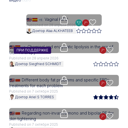
Upgrade needed
Vaginal HIFU
+5
Published on 28 апреля 2026
Доктор Alaa ALKHATEEB
Access is restricted to physici
Chemical and enzymatic lipolysis in the era of
+4
ПРИ ПОДДЕРЖКЕ
GLP-1 therapy
Published on 28 апреля 2026
Доктор Siegfried SCHMIDT
Upgrade needed
Different body fat problems and specific EBDs
treatments for each problem
Published on 7 октября 2025
Доктор Ariel S TORRES
Upgrade needed
Regarding non-invasive mono and bipolar RF for
skin tightening
Published on 7 октября 2025