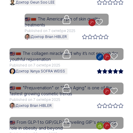
Доктор Geun Soo LEE
Upgrade needed
The American pie of skin quality
treatments
Published on 7 октября 2025
Доктор Brian HIBLER
Upgrade needed
The collagen miracle and why it’s not enough for
youthful rejuvenation
Published on 7 октября 2025
Доктор Xanya SOFRA WEISS
Upgrade needed
"Prejuvenation" or "Slow Aging" is one of the
fastest growing cosmetic trends
Published on 7 октября 2025
Доктор Brian HIBLER
Upgrade needed
From GLP-1 to GIP/GLP-1: unveiling GIP's emerging
role in obesity and beyond