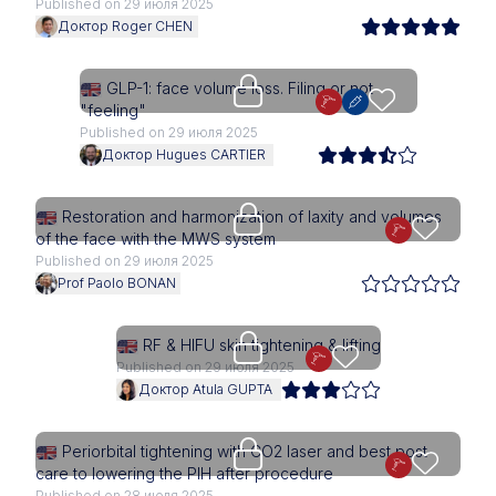
Published on 29 июля 2025
Доктор Roger CHEN
Upgrade needed
GLP-1: face volume loss. Filing or not
"feeling"
Published on 29 июля 2025
Доктор Hugues CARTIER
Upgrade needed
Restoration and harmonization of laxity and volumes
of the face with the MWS system
Published on 29 июля 2025
Prof Paolo BONAN
Upgrade needed
RF & HIFU skin tightening & lifting
Published on 29 июля 2025
Доктор Atula GUPTA
Upgrade needed
Periorbital tightening with CO2 laser and best post-
care to lowering the PIH after procedure
Published on 28 июля 2025