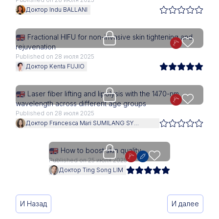
Доктор Indu BALLANI
Upgrade needed
Fractional HIFU for non-invasive skin tightening and
rejuvenation
Published on 28 июля 2025
Доктор Kenta FUJIO
Upgrade needed
Laser fiber lifting and lipolysis with the 1470-nm
wavelength across different age groups
Published on 28 июля 2025
Доктор Francesca Mari SUMILANG SY
ALVARADO
Upgrade needed
How to boost skin quality
Published on 25 июля 2025
Доктор Ting Song LIM
И Назад
И далее