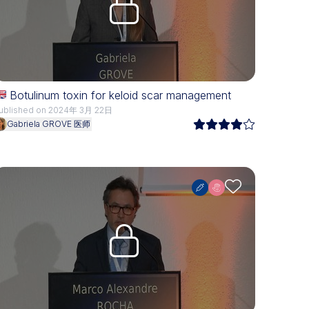
Botulinum toxin for keloid scar management
ublished on 2024年 3月 22日
Gabriela GROVE 医师
Upgrade needed