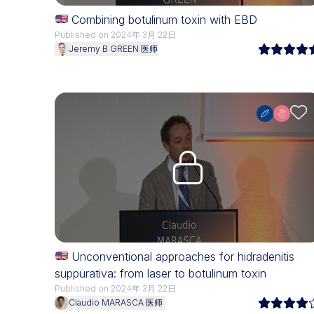
Combining botulinum toxin with EBD
Published on 2024年 3月 22日
Jeremy B GREEN 医师
Upgrade needed
Unconventional approaches for hidradenitis
suppurativa: from laser to botulinum toxin
Published on 2024年 3月 22日
Claudio MARASCA 医师