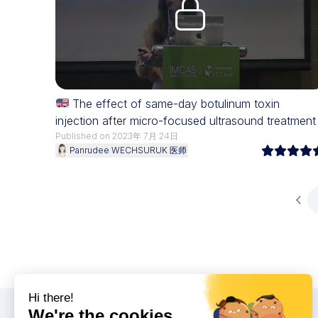
Upgrade needed
The effect of same-day botulinum toxin
injection after micro-focused ultrasound treatment
Published on 2023年 7月 24日
Panrudee WECHSURUK 医师