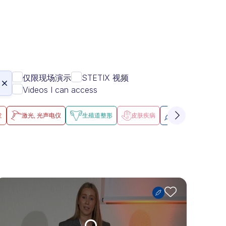
仅限现场演示
STETIX 视频
Videos I can access
发
激光, 光声电仪
生殖道整形
皮肤疾病
针剂注射
面
Upgrade needed