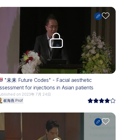
Upgrade needed
"未来 Future Codes" - Facial aesthetic
ssessment for injections in Asian patients
ublished on 2023年 7月 24日
崔海燕 Prof