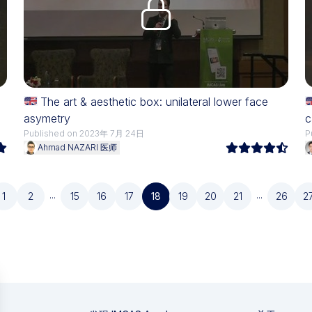
Upgrade needed
The art & aesthetic box: unilateral lower face
asymetry
c
Published on 2023年 7月 24日
P
Ahmad NAZARI 医师
...
...
1
2
15
16
17
18
19
20
21
26
2