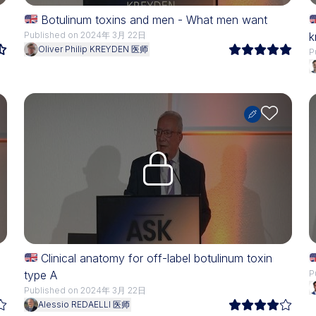
Botulinum toxins and men - What men want
Published on 2024年 3月 22日
k
Oliver Philip KREYDEN 医师
P
Upgrade needed
Clinical anatomy for off-label botulinum toxin
type A
P
Published on 2024年 3月 22日
Alessio REDAELLI 医师