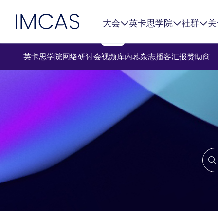
IMCAS
大会
英卡思学院
社群
关
跳转到主要内容
英卡思学院
网络研讨会
视频库
内幕杂志
播客
汇报
赞助商