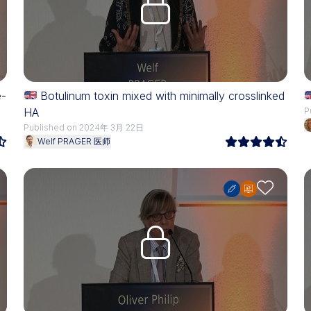
e-
Botulinum toxin mixed with minimally crosslinked
HA
P
Published on 2024年 3月 22日
Welf PRAGER 医师
Upgrade needed