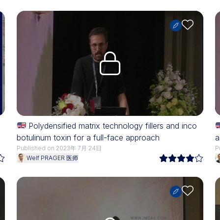
Upgrade needed
Polydensified matrix technology fillers and inco
botulinum toxin for a full-face approach
a
Published on 2023年 7月 24日
P
Welf PRAGER 医师