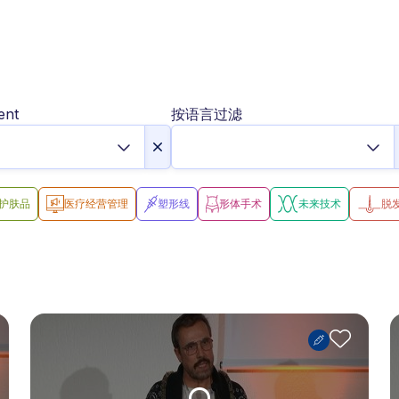
ent
按语言过滤
护肤品
医疗经营管理
塑形线
形体手术
未来技术
脱
Upgrade needed