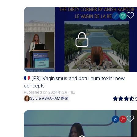
Upgrade needed
[FR] Vaginismus and botulinum toxin: new
concepts
Published on 2024年 3月 11日
Sylvie ABRAHAM 医师