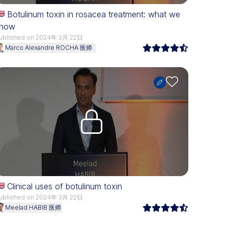
Botulinum toxin in rosacea treatment: what we
now
ublished on 2024年 3月 22日
Marco Alexandre ROCHA 医师
Upgrade needed
Clinical uses of botulinum toxin
ublished on 2024年 3月 22日
Meelad HABIB 医师