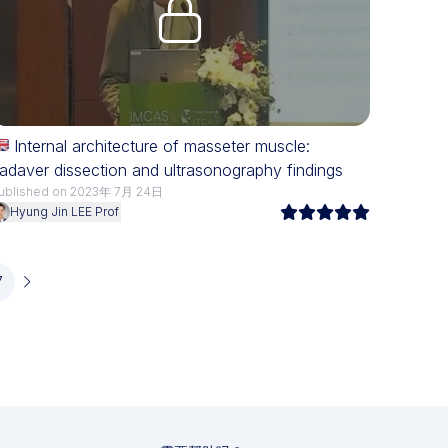
Upgrade needed
Internal architecture of masseter muscle:
adaver dissection and ultrasonography findings
ublished on 2023年 7月 24日
Hyung Jin LEE Prof
7