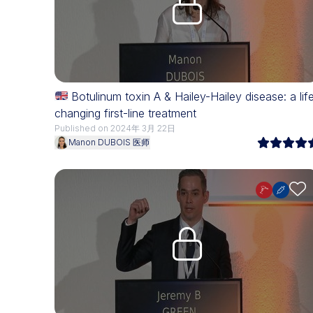
Botulinum toxin A & Hailey-Hailey disease: a lif
changing first-line treatment
Published on 2024年 3月 22日
Manon DUBOIS 医师
Upgrade needed