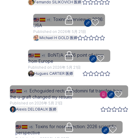
Fernando SILIKOVICH 医师
Upgrade needed
Toxins overview in 2026:
+1
USA
Published on 2026年 5月 21日
Michael H GOLD 医师
Upgrade needed
BoNT/A: 2026 point of view
+1
from Europe
Published on 2026年 5月 21日
Hugues CARTIER 医师
Upgrade needed
Echoguided rectus abdomini fat transfer: how
+1
the u-graft changed my results
Published on 2026年 5月 21日
Alexis DELOBAUX 医师
Upgrade needed
Toxins for nose injection: 2026 scientific
+5
perspective