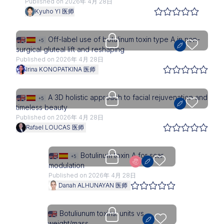
Published on 2026年 4月 28日
Kyuho YI 医师
Upgrade needed
Off-label use of botulinum toxin type A in non-
+5
surgical gluteal lift and reshaping
Published on 2026年 4月 28日
Irina KONOPATKINA 医师
Upgrade needed
A 3D holistic approach to facial rejuvenation and
+5
timeless beauty
Published on 2026年 4月 28日
Rafael LOUCAS 医师
Upgrade needed
Botulinum toxin A for scar
+5
modulation
Published on 2026年 4月 28日
Danah ALHUNAYAN 医师
Upgrade needed
Botuliunum toxins: units vs.
weight/mass