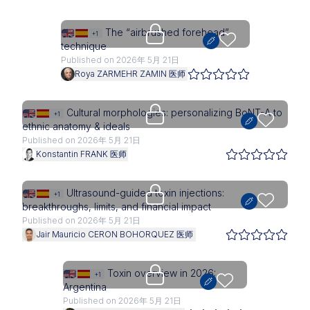
Upgrade needed
The “airbrushed forehead”
+1
technique
Published on 2026年 5月 21日
Roya ZARMEHR ZAMIN 医师
Upgrade needed
Cultural morphologies: personalizing BoNT-A to
+1
ethnic anatomy & ideals
Published on 2026年 5月 21日
Konstantin FRANK 医师
Upgrade needed
Ultrasound-guided toxin injections:
+1
breakthroughs, limits, and financial impact
Published on 2026年 5月 21日
Jair Mauricio CERON BOHORQUEZ 医师
Upgrade needed
Toxin overview in 2026:
+1
Argentina
Published on 2026年 5月 21日