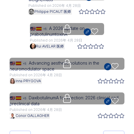
Published on 2026年 4月 28日
Philippe PICAUT 医师
Upgrade needed
A 2026 update on
+5
prabotulinumtoxinA
Published on 2026年 4月 28日
Rui AVELAR 医师
Upgrade needed
Advancing aesthetic solutions in the
+5
neuromodulator space
Published on 2026年 4月 28日
Inna PRYGOVA
Upgrade needed
DaxibotulinumA for injection: 2026 clinical and
+5
preclinical data
Published on 2026年 4月 28日
Conor GALLAGHER