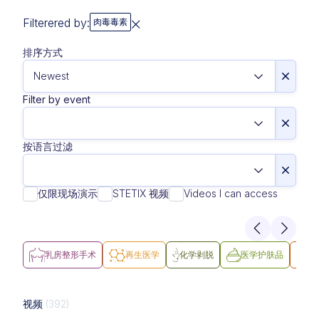
Filterered by:
肉毒毒素
排序方式
Filter by event
按语言过滤
仅限现场演示
STETIX 视频
Videos I can access
乳房整形手术
再生医学
化学剥脱
医学护肤品
医
视频
(392)