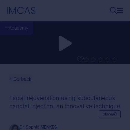
Skip to main content
IMCAS
Search..
Ope
Academy
Go back
Facial rejuvenation using subcutaneous
nanofat injection: an innovative technique
Share
Dr. Sophie MENKES