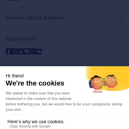
Discover IMCAS Academy
Follow IMCAS
Need assistance?
Contact us
Read FAQs
Privacy policy
Legal information