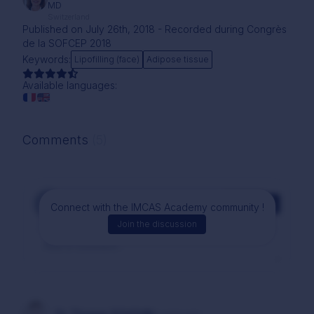
MD
Switzerland
Published on July 26th, 2018 - Recorded during Congrès
de la SOFCEP 2018
Keywords:
Lipofilling (face)
Adipose tissue
Available languages:
Comments
(5)
Comment
Connect with the IMCAS Academy community !
Join the discussion