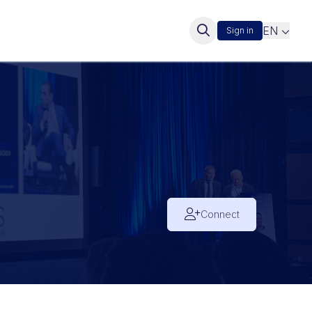
EN
Sign in
Connect