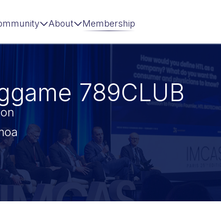
ommunity
About
Membership
nggame 789CLUB
eon
moa