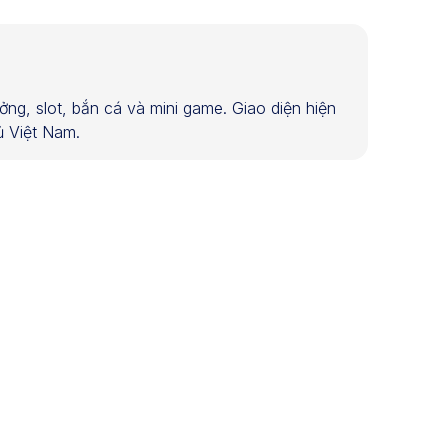
ởng, slot, bắn cá và mini game. Giao diện hiện
ủ Việt Nam.