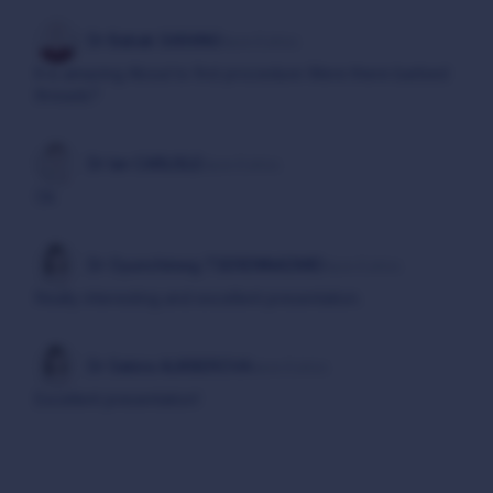
Dr Babak SARANG
hace 6 años
It is amazing About to first procedure Were there barbed
threads?
Dr Ian CARLISLE
hace 6 años
Ok
Dr Oyunchimeg TSERENNADMID
hace 6 años
Really interesting and excellent presentation.
Dr Sabira ALIKBEROVA
hace 6 años
Excellent presentation!