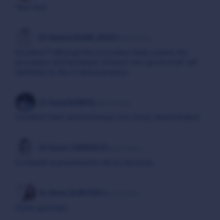
Very nice
Dr Kaleem KHAN JAVED
hace 6 años
Excellent !!! Although the procedure feels rushed, the
procedure and technique showed very good result. will
definitely try this in clinical practice
Dr Sonal BANIPAL
hace 6 años
Excellent video and technique very nicely demonstrated
Dr Karen CARRASCO
hace 6 años
Excelente la presentación de los doctores
Dr Alena QUINTERO
hace 6 años
Some good tips.