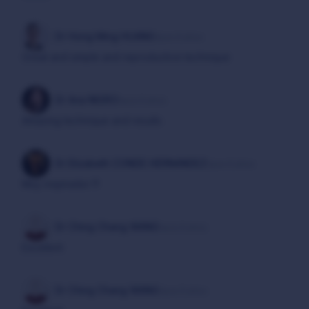
Dr Hong Ming HUANG
hace 6 años
Great and simple and reproductive technique
Dr Ana NIGRO
hace 6 años
Amazing technique and results
Dr Elizabeth CONDE HERNANDEZ
hace 6 años
Muy inspirador !!!
Dr Ching Chang WANG
hace 6 años
Excellent
Dr Ching Chang WANG
hace 6 años