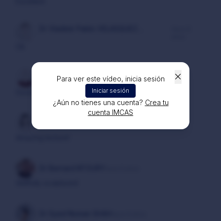
Excellent
Dr Vladimir Pablo VELASQUEZ
hace 6
años
JERONIMO
Ok
Dr Alaa NAIF
hace 6 años
Para ver este vídeo, inicia sesión
Iniciar sesión
Good
¿Aún no tienes una cuenta?
Crea tu
cuenta IMCAS
Dr Milomirka DINIC
hace 6 años
Amazing lecture!
Dr Bernard KFOURY
hace 6 años
Skillfully sculptured
Dr Syed Noman SHAH
hace 6 años