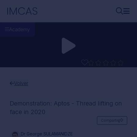
Ir al contenido principal
IMCAS
Buscar..
Abri
Academy
Volver
Demonstration: Aptos - Thread lifting on
face in 2020
Compartir
Dr George SULAMANIDZE