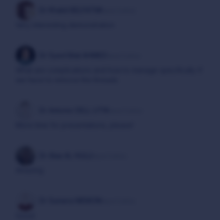
Dr Khalid BELFATMI
hace 3 años
Very interesting demonstration
Dr Syed Bilal AHMED
hace 5 años
What are complications and how to manage specifically if
we have to remove the threads
Dr Antonio DELL UTRI
hace 5 años
More time for presentations, please!
Dr Alaa AL HULLI
hace 5 años
Amazing
Dr Sumera MEMON
hace 5 años
Good