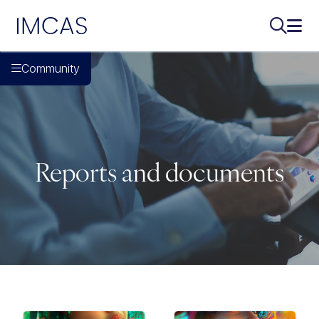
IMCAS
Buscar..
Abri
Ir al contenido principal
Community
Reports and documents