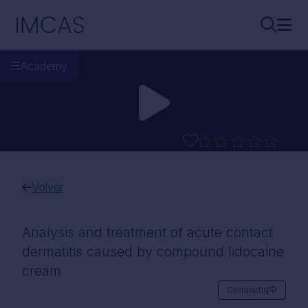
Ir al contenido principal
IMCAS
Buscar..
Abri
Academy
Volver
Analysis and treatment of acute contact
dermatitis caused by compound lidocaine
cream
Compartir