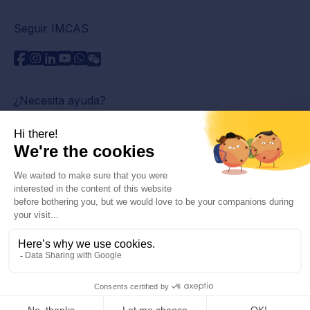
Seguir IMCAS
¿Necesita ayuda?
Contáctenos
Leer preguntas frecuentes
Política de privacidad
Información legal
© 2026 IMCAS Curso Internacional de Maestría en
Ciencias del Envejecimiento. Todos los derechos
reservados.