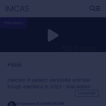
Ir al contenido principal
IMCAS
Buscar..
Abri
Academy
Volver
Injection in patient: periorbital and tear
trough injections in 2023 - Asia edition
Compartir
Dr Kamphon SOCHAROENTAM