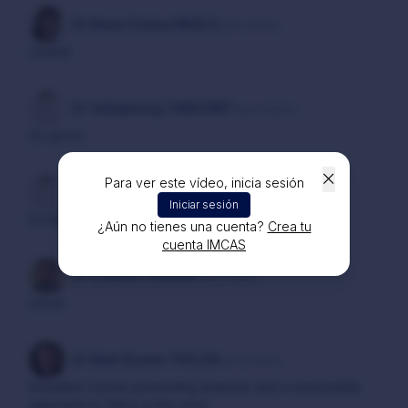
Dr Maria Cristina MERLO
hace 2 años
Usefull
Dr Yuthaphong TANGVINIT
hace 2 años
So good
Para ver este vídeo, inicia sesión
Dr Omar SHAMSALDEEN
hace 2 años
Iniciar sesión
Excellent
¿Aún no tienes una cuenta?
Crea tu
cuenta IMCAS
Dr Cristiano GUERRA
hace 2 años
Good
Dr Mark Bowen TAYLOR
hace 2 años
Excellent course presenting anatomy and a reasonable
approach to fillers in this area.