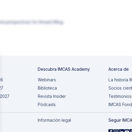
d perspectives for thread lifting.
Descubra IMCAS Academy
Acerca de
26
Webinars
La historia
27
Biblioteca
Socios cient
 2027
Revista Insider
Testimonios
Pódcasts
IMCAS Fon
Información legal
Seguir IMC