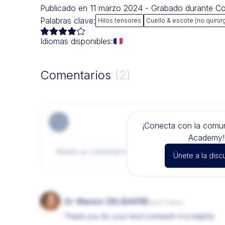
Publicado en 11 marzo 2024 - Grabado durante 
Palabras clave:
Hilos tensores
Cuello & escote (no quirúr
Idiomas disponibles:
Comentarios
(2)
¡Conecta con la com
Academy!
Únete a la disc
Dr Marion DELBAERE
hace 2 años
Thank you for your kind comment: it is helpful