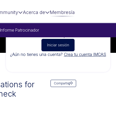
mmunity
Acerca de
Membresía
Informe
Patrocinador
Para ver este vídeo, inicia sesión
Iniciar sesión
¿Aún no tienes una cuenta?
Crea tu cuenta IMCAS
ations for
Compartir
 neck