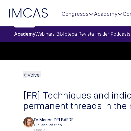
Ir al contenido principal
IMCAS
Congresos
Academy
Co
Academy
Webinars
Biblioteca
Revista Insider
Pódcasts
Volver
[FR] Techniques and indic
permanent threads in the
Dr Marion DELBAERE
Cirujano Plástico
Francia