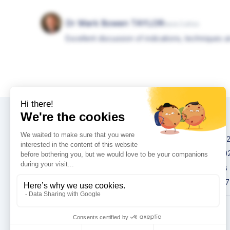
Dr Mark Bowen TAYLOR
hace 2 años
Excellent discussion of indications, techniques an
Congresos
IMCAS China 20
IMCAS World 20
IMCAS Americas
IMCAS Asia 2027
Política de
privacidad