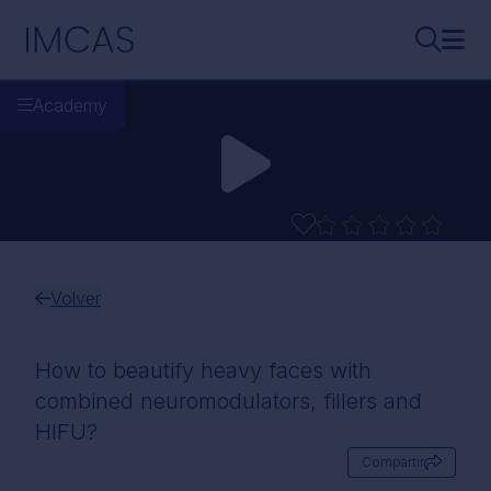
Ir al contenido principal
IMCAS
Buscar..
Abri
Academy
Volver
How to beautify heavy faces with
combined neuromodulators, fillers and
HIFU?
Compartir