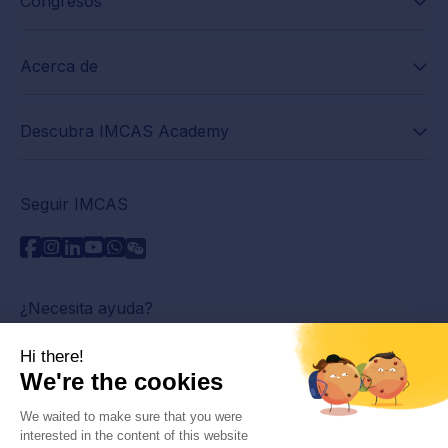
Congresos
Acerca de
Descubra IMCAS Academy
Seguir IMCAS
¿Necesita ayuda?
Contáctenos
Leer preguntas frecuentes
Política de privacidad