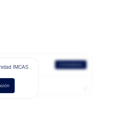
Comentarios
unidad IMCAS
usión