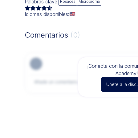
Palabras clave:
Rosácea
Microbioma
Idiomas disponibles:
Comentarios
(0)
¡Conecta con la com
Academy!
Únete a la disc