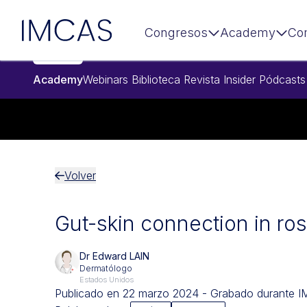
Ir al contenido principal
IMCAS
Congresos
Academy
Co
Academy
Webinars
Biblioteca
Revista Insider
Pódcasts
Volver
Gut-skin connection in ro
Dr Edward LAIN
Dermatólogo
Estados Unidos
Publicado en 22 marzo 2024 - Grabado durante 