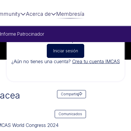
mmunity
Acerca de
Membresía
Informe
Patrocinador
Para ver este vídeo, inicia sesión
Iniciar sesión
¿Aún no tienes una cuenta?
Crea tu cuenta IMCAS
sacea
Compartir
Comunicados
IMCAS World Congress 2024