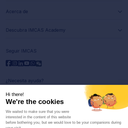
Acerca de
Descubra IMCAS Academy
Seguir IMCAS
¿Necesita ayuda?
Contáctenos
Leer preguntas frecuentes
Política de privacidad
Información legal