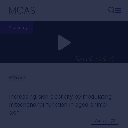
Ir al contenido principal
IMCAS
Buscar..
Abri
Academy
Volver
Increasing skin elasticity by modulating
mitochondrial function in aged animal
skin
Compartir