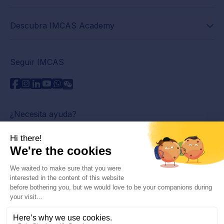
Descubra IMCAS Academy
Seguir IMCAS
¿Necesita ayuda?
Contáctenos
Leer preguntas frecuentes
Política de privacidad
Información legal