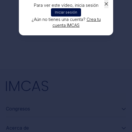
Para ver este vídeo, inicia sesión
Iniciar sesión
¿Aún no tienes una cuenta?
Crea tu
cuenta IMCAS
Congresos
Acerca de