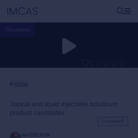
Ir al contenido principal
IMCAS
Buscar..
Abri
Academy
Volver
Topical and liquid injectable botulinum
product candidates
Compartir
Jon EDELSON