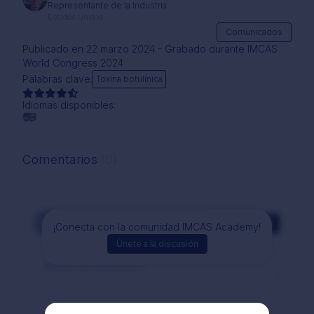
Representante de la Industria
Estados Unidos
Comunicados
Publicado en 22 marzo 2024 - Grabado durante IMCAS
World Congress 2024
Palabras clave:
Toxina botulínica
Idiomas disponibles:
Comentarios
(0)
Comentarios
¡Conecta con la comunidad IMCAS Academy!
Únete a la discusión