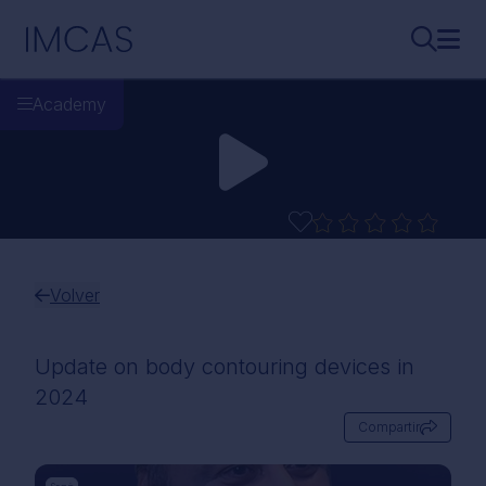
Ir al contenido principal
IMCAS
Buscar..
Abri
Academy
Volver
Update on body contouring devices in
2024
Compartir