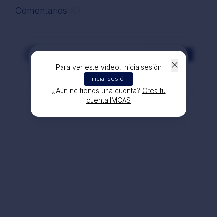
Comentarios
(0)
Comentarios
¡Conecta con la comunidad IMCAS Academy!
Para ver este vídeo, inicia sesión
Únete a la discusión
Iniciar sesión
¿Aún no tienes una cuenta?
Crea tu
cuenta IMCAS