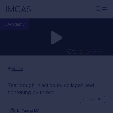
Ir al contenido principal
IMCAS
Buscar..
Abri
Academy
Volver
Tear trough injection by collagen and
tightening by thread
Compartir
Dr Yuning MA