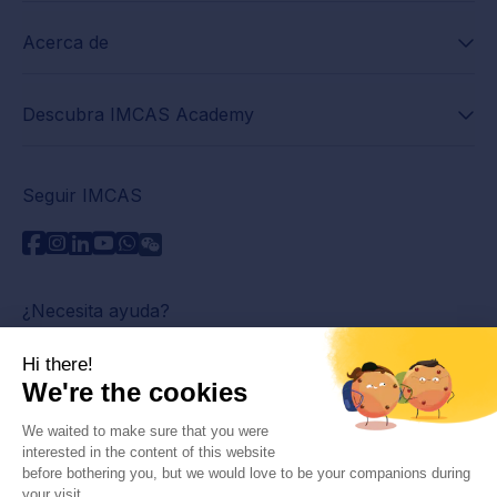
Acerca de
Descubra IMCAS Academy
Seguir IMCAS
¿Necesita ayuda?
Contáctenos
Leer preguntas frecuentes
Política de privacidad
Información legal