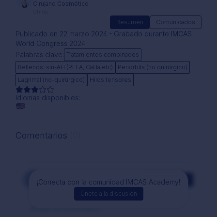
Cirujano Cosmético
China
Resumen
Comunicados
Publicado en 22 marzo 2024 - Grabado durante IMCAS
World Congress 2024
Palabras clave:
Tratamientos combinados
Rellenos: sin-AH (PLLA, CaHa etc)
Periorbita (no quirúrgico)
Lagrimal (no-quirúrgico)
Hilos tensores
Idiomas disponibles:
Comentarios
(0)
Comentarios
¡Conecta con la comunidad IMCAS Academy!
Únete a la discusión