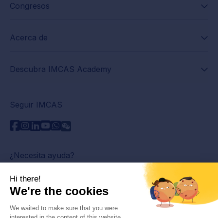
Congresos
Acerca de
Descubra IMCAS Academy
Seguir IMCAS
¿Necesita ayuda?
Contáctenos
Leer preguntas frecuentes