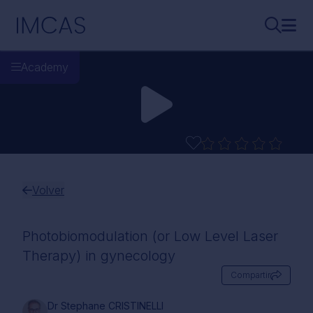
Ir al contenido principal
IMCAS
Buscar..
Abri
Academy
Volver
Photobiomodulation (or Low Level Laser
Therapy) in gynecology
Compartir
Dr Stephane CRISTINELLI