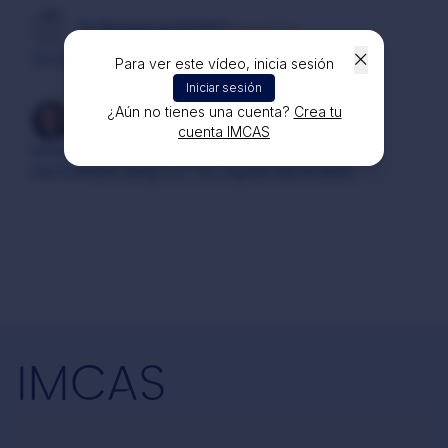
Dr Mohammad KAFAFY
hace 2 años
Good
Para ver este vídeo, inicia sesión
Iniciar sesión
¿Aún no tienes una cuenta?
Crea tu
Dr Mark Bowen TAYLOR
hace 2 años
cuenta IMCAS
Interesting presentation with subjective evidence for
improvement using LLLT for vaginal rejuvenation.