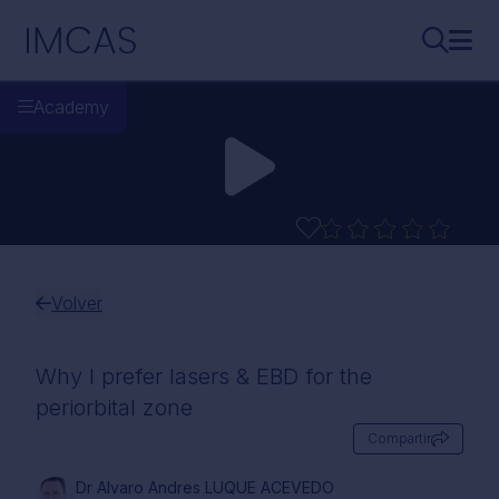
Ir al contenido principal
IMCAS
Buscar..
Abri
Academy
Volver
Why I prefer lasers & EBD for the
periorbital zone
Compartir
Dr Alvaro Andres LUQUE ACEVEDO