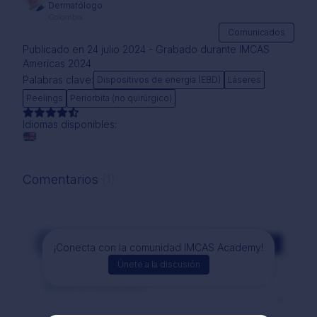
Dermatólogo
Colombia
Comunicados
Publicado en 24 julio 2024 - Grabado durante IMCAS
Americas 2024
Palabras clave:
Dispositivos de energía (EBD)
Láseres
Peelings
Periorbita (no quirúrgico)
Idiomas disponibles:
Comentarios
(1)
Comentarios
¡Conecta con la comunidad IMCAS Academy!
Únete a la discusión