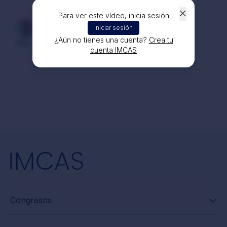
Para ver este vídeo, inicia sesión
Dr Nir SHOHAM HAZON
Iniciar sesión
hace 9 meses
¿Aún no tienes una cuenta?
Crea tu
Was not in English.
cuenta IMCAS
Congresos