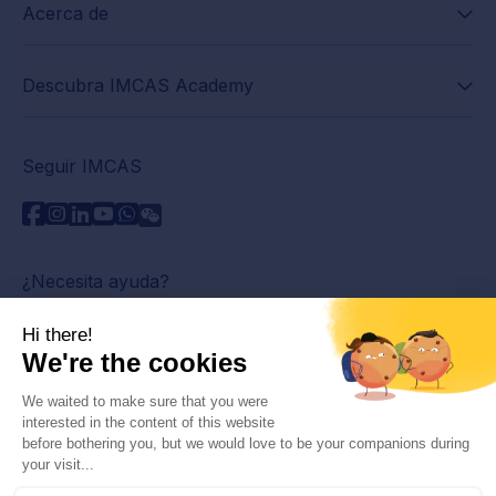
Acerca de
Descubra IMCAS Academy
Seguir IMCAS
¿Necesita ayuda?
Contáctenos
Leer preguntas frecuentes
Política de privacidad
Información legal