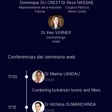
Dominique DU CREST
Dr Reza NASSAB
Representante de la Industria
Cirujano Plástico
Francia
Reino Unido
Dr Ines VERNER
Dermatólogo
Israel
Conferencias del seminario web
Dr Marina LANDAU
17:05
10min
Combining botulinum toxins and fillers
Dr Atchima SUWANCHINDA
17:15
10min