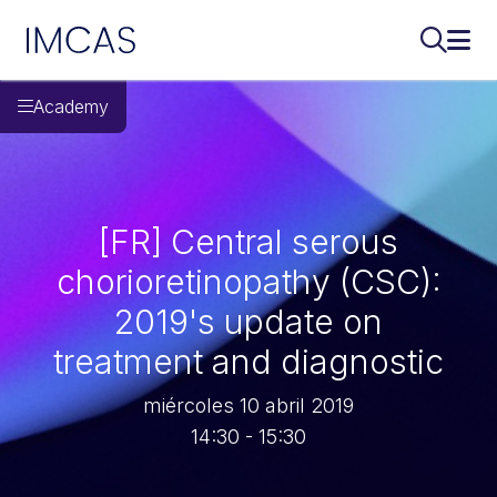
IMCAS
Buscar..
Abri
Ir al contenido principal
Academy
[FR] Central serous
chorioretinopathy (CSC):
2019's update on
treatment and diagnostic
miércoles 10 abril 2019
14:30 - 15:30