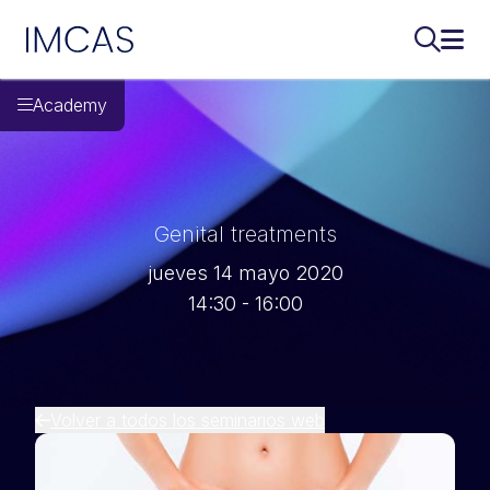
IMCAS
Buscar..
Abri
Ir al contenido principal
Academy
Genital treatments
jueves 14 mayo 2020
14:30 - 16:00
Volver a todos los seminarios web