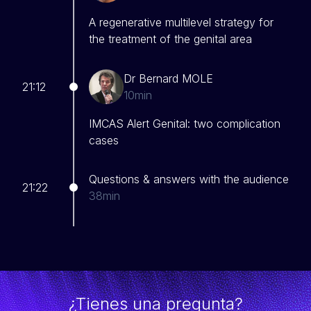
A regenerative multilevel strategy for
the treatment of the genital area
Dr Bernard MOLE
21:12
10min
IMCAS Alert Genital: two complication
cases
Questions & answers with the audience
21:22
38min
¿Tienes una pregunta?