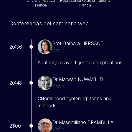
Cirujano Plástico
Representante de la Industria
Francia
Francia
Conferencias del seminario web
Prof Barbara HERSANT
20:36
12min
Anatomy to avoid genital complications
Dr Marwan NUWAYHID
20:48
12min
Clitoral hood tightening: forms and
methods
Dr Massimiliano BRAMBILLA
21:00
12min