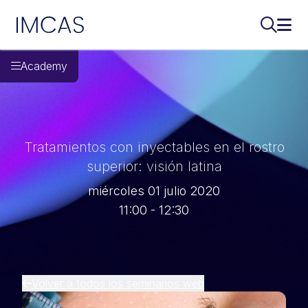
IMCAS
Buscar..
Abri
Ir al contenido principal
Academy
Tratamientos con inyectables en el rostro
superior: visión latina
miércoles 01 julio 2020
11:00 - 12:30
Volver a todos los seminarios web