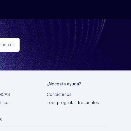
ecuentes
¿Necesita ayuda?
 IMCAS
Contáctenos
íficos
Leer preguntas frecuentes
do