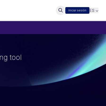
ES
Iniciar sesión
ing tool