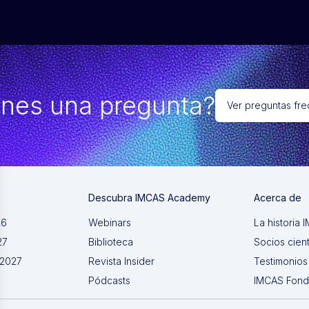
enes una pregunta?
Ver preguntas fr
Descubra IMCAS Academy
Acerca de
26
Webinars
La historia
27
Biblioteca
Socios cient
 2027
Revista Insider
Testimonios
Pódcasts
IMCAS Fon