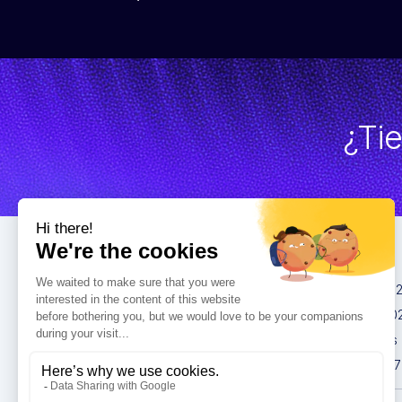
¿Ti
Congresos
IMCAS China 20
IMCAS World 20
IMCAS Americas
IMCAS Asia 2027