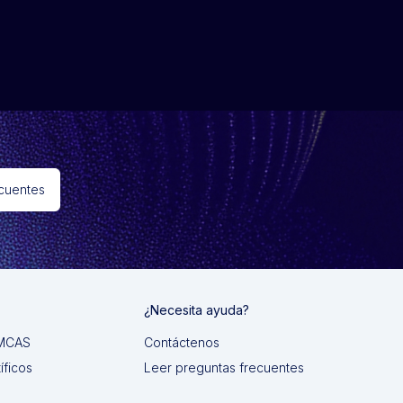
ecuentes
¿Necesita ayuda?
 IMCAS
Contáctenos
íficos
Leer preguntas frecuentes