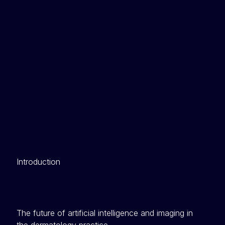
Introduction
The future of artificial intelligence and imaging in
the dermatology practice