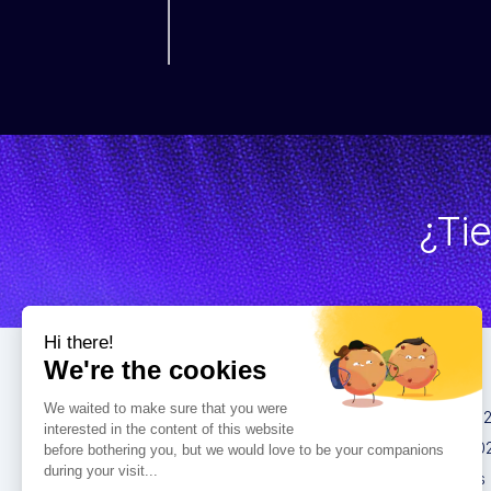
¿Ti
Congresos
IMCAS China 20
IMCAS World 20
IMCAS Americas