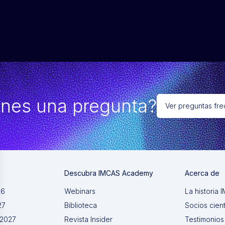
enes una pregunta?
Ver preguntas fr
Descubra IMCAS Academy
Acerca de
26
Webinars
La historia
27
Biblioteca
Socios cient
 2027
Revista Insider
Testimonios