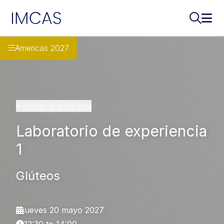
IMCAS
Buscar..
Abri
Ir al contenido principal
Americas 2027
Volver al programa
Laboratorio de experiencia
1
Glúteos
jueves 20 mayo 2027