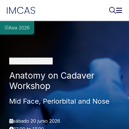
IMCAS
Buscar..
Abri
Ir al contenido principal
Asia 2026
Volver al programa
Anatomy on Cadaver
Workshop
Mid Face, Periorbital and Nose
sábado 20 junio 2026