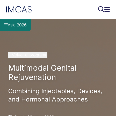
IMCAS
Buscar..
Abri
Ir al contenido principal
Asia 2026
Volver al programa
Multimodal Genital
Rejuvenation
Combining Injectables, Devices,
and Hormonal Approaches