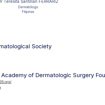
r Teresita Santillan FERRARIZ
Dermatólogo
Filipinas
rmatological Society
e Academy of Dermatologic Surgery Fo
26.org/
g