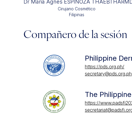
Dr Maria Agnes ESPINOZA THAEBTHARM
D
Cirujano Cosmético
Filipinas
Compañero de la sesión
Philippine De
https://pds.org.ph/
secretary@pds.org.ph
The Philippin
https://www.padsfi20
secretariat@padsfi.or