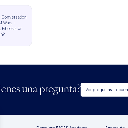
 Conversation
M Wars -
 Fibrosis or
on?
ienes una pregunta?
Ver preguntas frecuen
Descubra IMCAS Academy
Acerca de