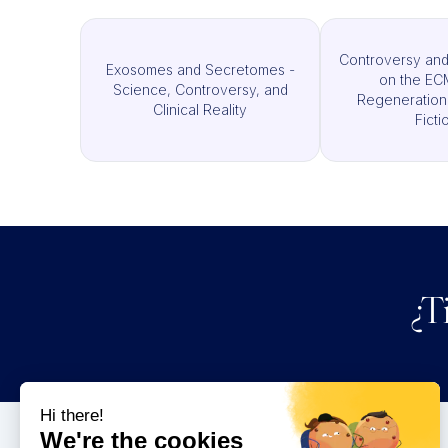
Controversy and
Exosomes and Secretomes -
on the EC
Science, Controversy, and
Regeneration,
Clinical Reality
Ficti
¿T
Congresos