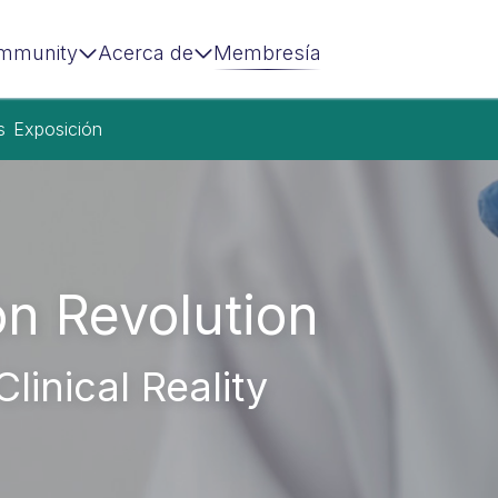
mmunity
Acerca de
Membresía
s
Exposición
n Revolution
linical Reality