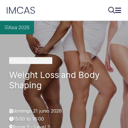
IMCAS
Buscar..
Abri
Ir al contenido principal
Asia 2026
Volver al programa
Weight Loss and Body
Shaping
domingo 21 junio 2026
15:00 to 16:00
Room 5 - Level 3