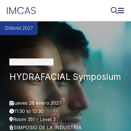
IMCAS
Buscar..
Abri
Ir al contenido principal
World 2027
Volver al programa
HYDRAFACIAL Symposium
jueves 28 enero 2027
11:30 to 12:30
Room 351 - Level 3
SIMPOSIO DE LA INDUSTRIA