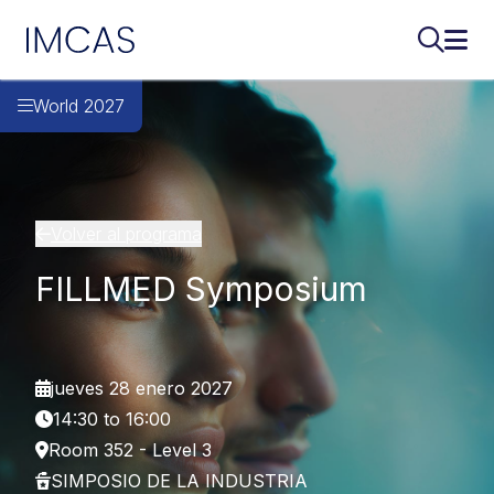
IMCAS
Buscar..
Abri
Ir al contenido principal
World 2027
Volver al programa
FILLMED Symposium
jueves 28 enero 2027
14:30 to 16:00
Room 352 - Level 3
SIMPOSIO DE LA INDUSTRIA