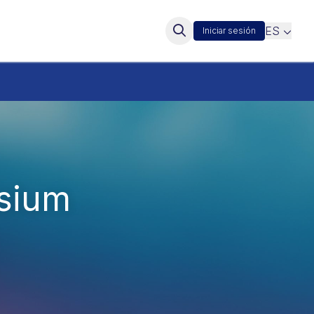
ES
Iniciar sesión
sium