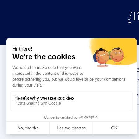
¿T
Congresos
IMCAS China 20
IMCAS World 20
IMCAS Americas
IMCAS Asia 2027
Política de
privacidad