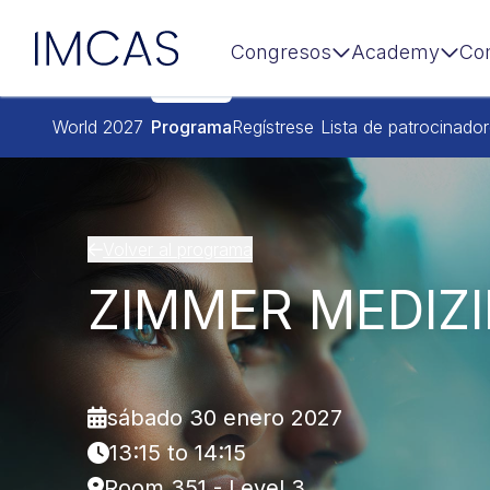
IMCAS
Congresos
Academy
Co
Ir al contenido principal
World 2027
Programa
Regístrese
Lista de patrocinado
Volver al programa
ZIMMER MEDIZ
sábado 30 enero 2027
13:15 to 14:15
Room 351 - Level 3