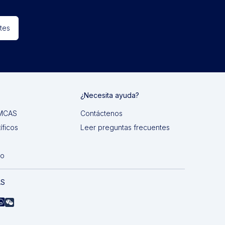
tes
¿Necesita ayuda?
 IMCAS
Contáctenos
íficos
Leer preguntas frecuentes
do
AS