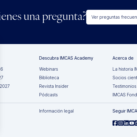
ienes una pregunta?
Ver preguntas frecuen
Descubra IMCAS Academy
Acerca de
26
Webinars
La historia
27
Biblioteca
Socios cient
 2027
Revista Insider
Testimonios
Pódcasts
IMCAS Fon
Información legal
Seguir IMC