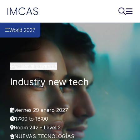
IMCAS
Buscar..
Abri
Ir al contenido principal
World 2027
Volver al programa
Industry new tech
viernes 29 enero 2027
17:00 to 18:00
Room 242 - Level 2
NUEVAS TECNOLOGÍAS