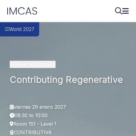
IMCAS
Buscar..
Abri
Ir al contenido principal
World 2027
Volver al programa
Contributing Regenerative
viernes 29 enero 2027
08:30 to 10:00
Room 151 - Level 1
CONTRIBUTIVA