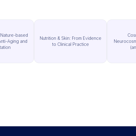
 Nature-based
Cos
Nutrition & Skin: From Evidence
Anti-Aging and
Neurocosme
to Clinical Practice
ation
(a