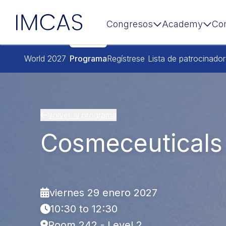
IMCAS
Congresos
Academy
Co
Ir al contenido principal
World 2027
Programa
Regístrese
Lista de patrocinado
Volver al programa
Cosmeceuticals
viernes 29 enero 2027
10:30 to 12:30
Room 242 - Level 2