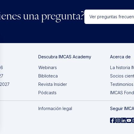
ienes una pregunta?
Ver preguntas frecuen
Descubra IMCAS Academy
Acerca de
26
Webinars
La historia
27
Biblioteca
Socios cient
 2027
Revista Insider
Testimonios
Pódcasts
IMCAS Fon
Información legal
Seguir IMC