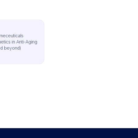
meceuticals
tics in Anti-Aging
nd beyond)