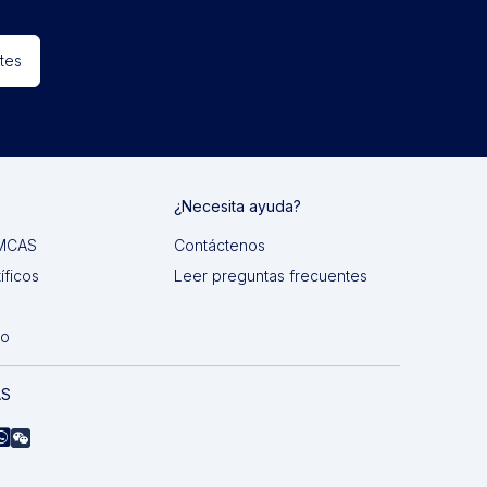
tes
¿Necesita ayuda?
 IMCAS
Contáctenos
íficos
Leer preguntas frecuentes
do
AS