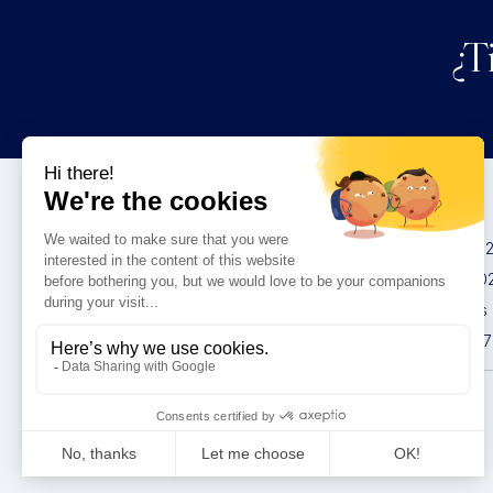
¿T
Congresos
IMCAS China 20
IMCAS World 20
IMCAS Americas
IMCAS Asia 2027
Política de
privacidad