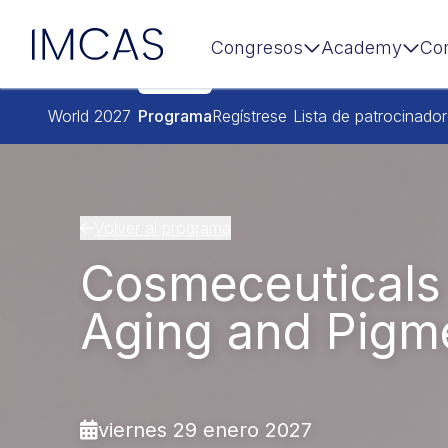
IMCAS
Congresos
Academy
Co
Ir al contenido principal
World 2027
Programa
Regístrese
Lista de patrocinado
Volver al programa
Cosmeceuticals 
Aging and Pigm
viernes 29 enero 2027