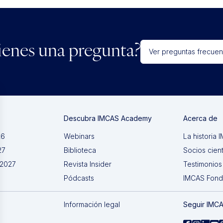
ienes una pregunta?
Ver preguntas frecuen
Descubra IMCAS Academy
Acerca de
26
Webinars
La historia
27
Biblioteca
Socios cient
 2027
Revista Insider
Testimonios
Pódcasts
IMCAS Fon
Información legal
Seguir IMC