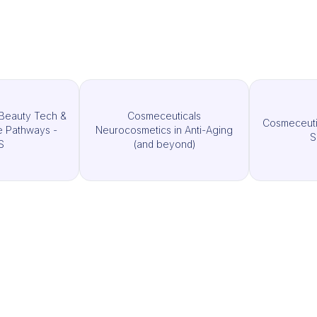
Beauty Tech &
Cosmeceuticals
Cosmeceuti
re Pathways -
Neurocosmetics in Anti-Aging
S
S
(and beyond)