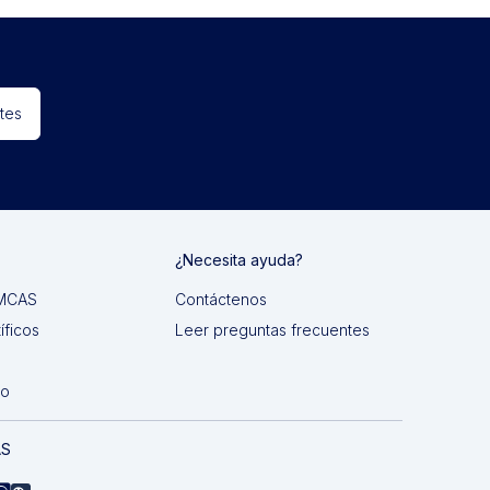
tes
¿Necesita ayuda?
 IMCAS
Contáctenos
íficos
Leer preguntas frecuentes
do
AS