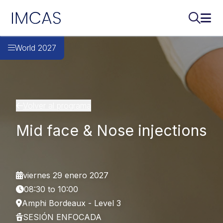
IMCAS
Buscar..
Abri
Ir al contenido principal
World 2027
Volver al programa
Mid face & Nose injections
viernes 29 enero 2027
08:30 to 10:00
Amphi Bordeaux - Level 3
SESIÓN ENFOCADA