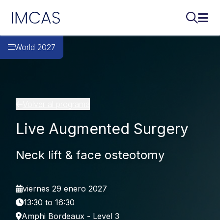
IMCAS
Buscar..
Abri
Ir al contenido principal
World 2027
Volver al programa
Live Augmented Surgery
Neck lift & face osteotomy
viernes 29 enero 2027
13:30 to 16:30
Amphi Bordeaux - Level 3