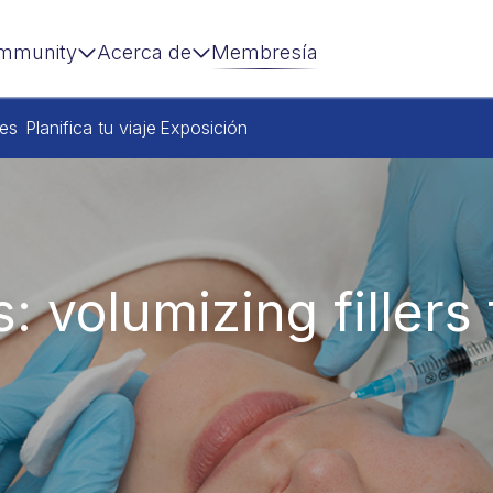
mmunity
Acerca de
Membresía
res
Planifica tu viaje
Exposición
: volumizing fillers