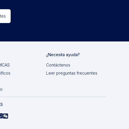
tes
¿Necesita ayuda?
 IMCAS
Contáctenos
íficos
Leer preguntas frecuentes
do
AS