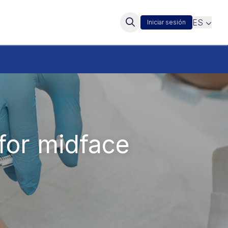
ES
Iniciar sesión
 for midface