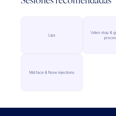
Sesiones recomendadas
Video stop & go
Lips
proced
Mid face & Nose injections