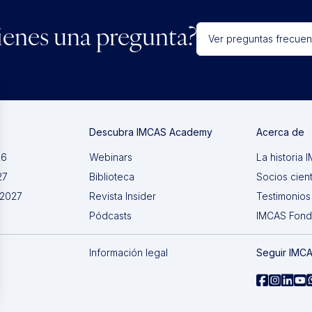
ienes una pregunta?
Ver preguntas frecuen
Descubra IMCAS Academy
Acerca de
26
Webinars
La historia
27
Biblioteca
Socios cient
 2027
Revista Insider
Testimonios
Pódcasts
IMCAS Fon
Información legal
Seguir IMC