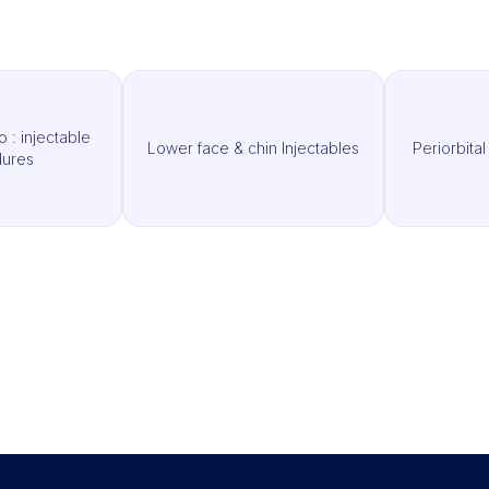
 : injectable
Lower face & chin Injectables
Periorbita
ures