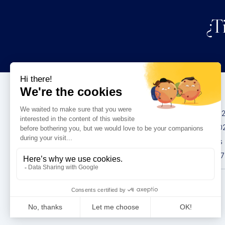
¿T
Congresos
IMCAS China 20
IMCAS World 20
IMCAS Americas
IMCAS Asia 2027
Política de
privacidad