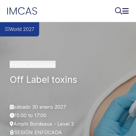
IMCAS
Buscar..
Abri
Ir al contenido principal
World 2027
Volver al programa
Off Label toxins
sábado 30 enero 2027
15:00 to 17:00
Amphi Bordeaux - Level 3
SESIÓN ENFOCADA