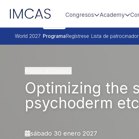
IMCAS
Congresos
Academy
Co
Ir al contenido principal
World 2027
Programa
Regístrese
Lista de patrocinado
Volver al programa
Optimizing the 
psychoderm etc
sábado 30 enero 2027