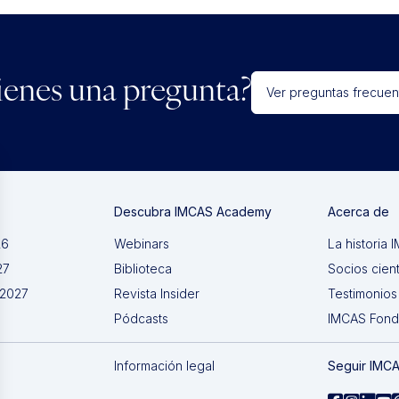
ienes una pregunta?
Ver preguntas frecuen
Descubra IMCAS Academy
Acerca de
26
Webinars
La historia
27
Biblioteca
Socios cient
 2027
Revista Insider
Testimonios
Pódcasts
IMCAS Fon
Información legal
Seguir IMC