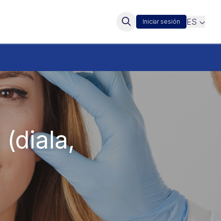
ES
Iniciar sesión
(diala,