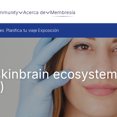
mmunity
Acerca de
Membresía
res
Planifica tu viaje
Exposición
skinbrain ecosystem 
)