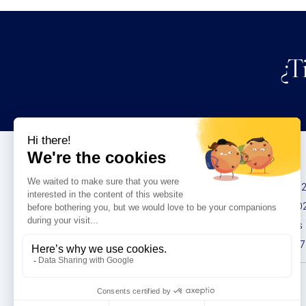
¿T
Congresos
IMCAS China 20
IMCAS World 20
IMCAS Americas
IMCAS Asia 2027
Política de
privacidad