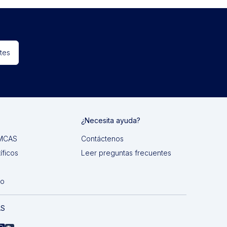
tes
¿Necesita ayuda?
 IMCAS
Contáctenos
íficos
Leer preguntas frecuentes
do
AS