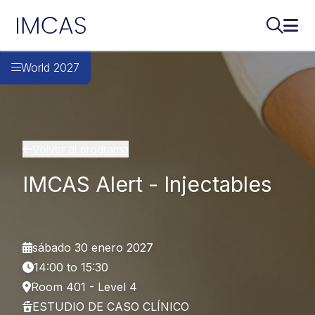
IMCAS
Buscar..
Abri
Ir al contenido principal
World 2027
Volver al programa
IMCAS Alert - Injectables
sábado 30 enero 2027
14:00 to 15:30
Room 401 - Level 4
ESTUDIO DE CASO CLÍNICO