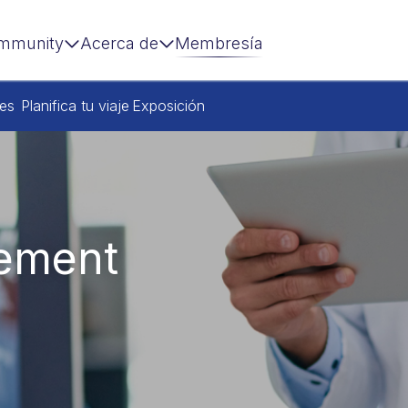
mmunity
Acerca de
Membresía
res
Planifica tu viaje
Exposición
ement