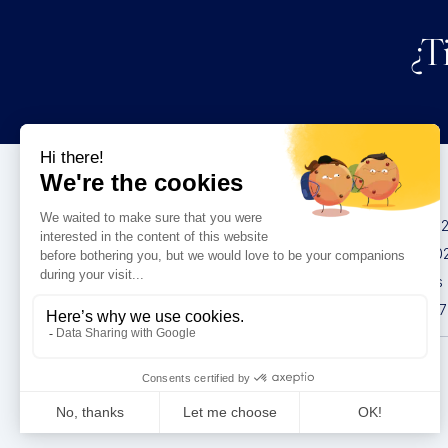
¿T
Congresos
IMCAS China 20
IMCAS World 20
IMCAS Americas
IMCAS Asia 2027
Política de
privacidad