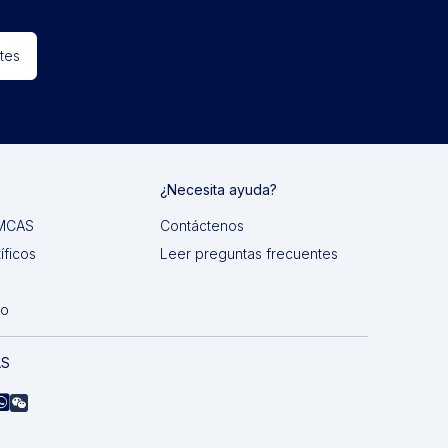
tes
¿Necesita ayuda?
 IMCAS
Contáctenos
íficos
Leer preguntas frecuentes
do
AS