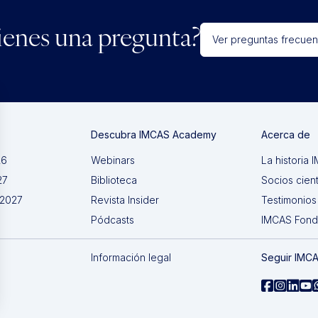
ienes una pregunta?
Ver preguntas frecuen
Descubra IMCAS Academy
Acerca de
26
Webinars
La historia
27
Biblioteca
Socios cient
 2027
Revista Insider
Testimonios
Pódcasts
IMCAS Fon
Información legal
Seguir IMC