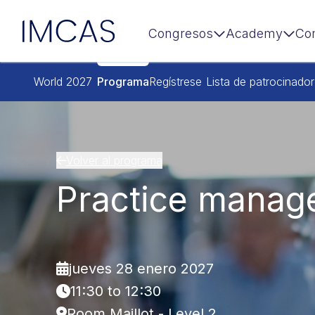
IMCAS
Congresos
Academy
Co
Ir al contenido principal
World 2027
Programa
Regístrese
Lista de patrocinado
Volver al programa
Practice manag
jueves 28 enero 2027
11:30 to 12:30
Room Maillot - Level 2