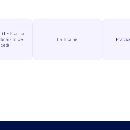
T - Practice
etails to be
La Tribune
Practi
ced)