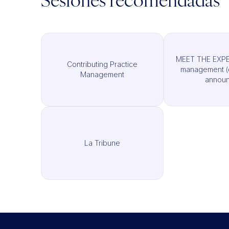
Sesiones recomendadas
MEET THE EXPER
Contributing Practice
management (d
Management
announ
La Tribune