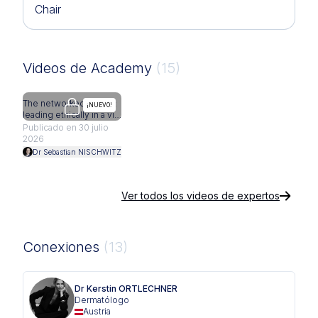
Chair
Videos de Academy
(15)
The networked expert:
Facia
El acceso está restringido a los médicos
¡NUEVO!
leading ethically in a vi…
after
deal
Publicado en 30 julio
2026
Publi
2025
Dr Sebastian NISCHWITZ
Dr 
Ver todos los videos de expertos
Conexiones
(13)
Dr Kerstin ORTLECHNER
Dermatólogo
Austria