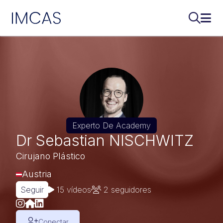
IMCAS
Buscar..
Abri
Ir al contenido principal
Experto De Academy
Dr Sebastian NISCHWITZ
Cirujano Plástico
Austria
Seguir
15 vídeos
2
seguidores
Conectar